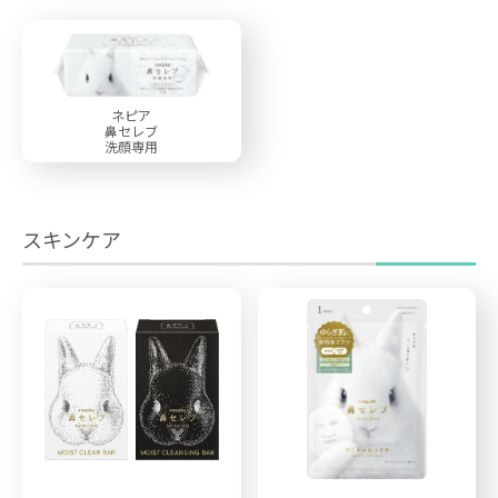
ネピア
鼻セレブ
洗顔専用
スキンケア