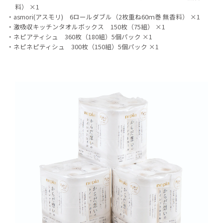
料） ×1
asmori(アスモリ) 6ロールダブル（2枚重ね60ｍ巻 無香料） ×1
激吸収キッチンタオルボックス 150枚（75組） ×1
ネピアティシュ 360枚（180組）5個パック ×1
ネピネピティシュ 300枚（150組）5個パック ×1