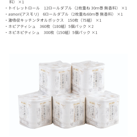
料） ×1
トイレットロール 12ロールダブル（2枚重ね 30ｍ巻 無香料） ×1
asmori(アスモリ) 6ロールダブル（2枚重ね60ｍ巻 無香料） ×1
激吸収キッチンタオルボックス 150枚（75組） ×1
ネピアティシュ 360枚（180組）5個パック ×2
ネピネピティシュ 300枚（150組）5個パック ×1