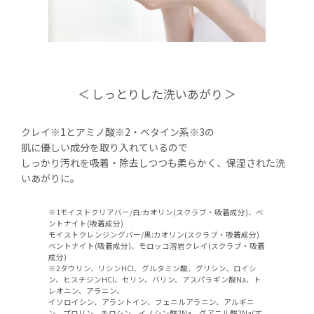
しっとりした洗いあがり
クレイ※1とアミノ酸※2・ベタイン系※3の
肌に優しい成分を取り入れているので
しっかり汚れを吸着・除去しつつも柔らかく、保湿された洗
いあがりに。
※1モイストクリアバー/白:カオリン(スクラブ・吸着成分)、ベ
ントナイト(吸着成分)
モイストクレンジングバー/黒:カオリン(スクラブ・吸着成分)
ベントナイト(吸着成分)、モロッコ溶岩クレイ(スクラブ・吸着
成分)
※2タウリン、リシンHCl、グルタミン酸、グリシン、ロイシ
ン、ヒスチジンHCl、セリン、バリン、アスパラギン酸Na、ト
レオニン、アラニン、
イソロイシン、アラントイン、フェニルアラニン、アルギニ
ン、プロリン、チロシン、イノシン酸2Na、グアニル酸2Na(す