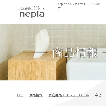
nepia 公式ファンサイト イイネピ
ア
商品情報
TOP
商品情報
家庭用品 トイレットロール
ネピア