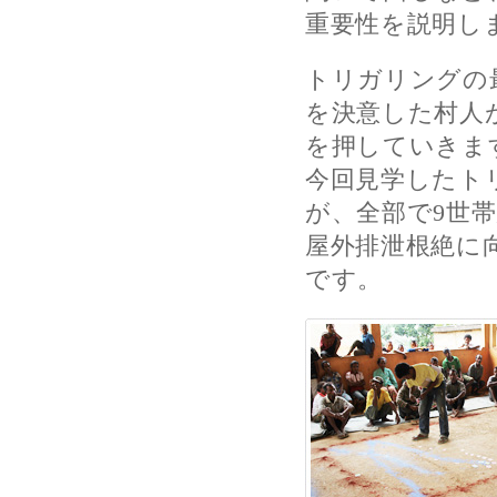
重要性を説明し
トリガリングの
を決意した村人
を押していきま
今回見学したト
が、全部で9世
屋外排泄根絶に
です。