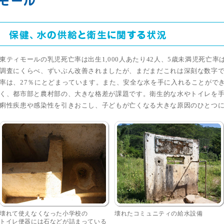
東ティモールの乳児死亡率は出生1,000人あたり42人、5歳未満児死亡率は出
調査にくらべ、ずいぶん改善されましたが、まだまだこれは深刻な数字
率は、27％にとどまっています。また、安全な水を手に入れることがで
く、都市部と農村部の、大きな格差が課題です。衛生的な水やトイレを
痢性疾患や感染性を引きおこし、子どもが亡くなる大きな原因のひとつ
壊れて使えなくなった小学校の
壊れたコミュニティの給水設備
トイレ便器には石などが詰まっている